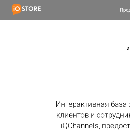
Про
И
Интерактивная база 
клиентов и сотрудн
iQChannels, предос