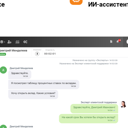
ке
ИИ-ассистен