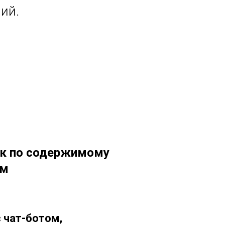
ий.
ск по содержимому
ам
 чат-ботом,