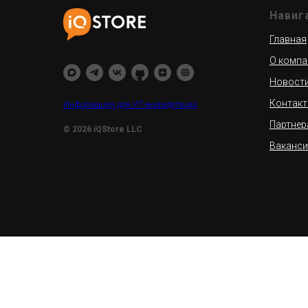
Навиг
Главная
О компа
Новост
Контак
Информация для ИТ-аккредитации
Партнер
© 2026 iQStore LLC
Ваканси