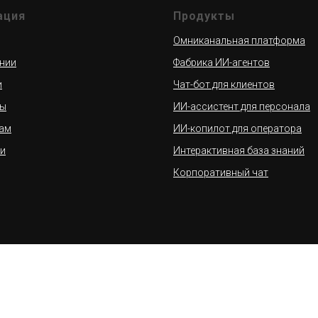
ация
Продукты
Омниканальная платформа
нии
Фабрика ИИ-агентов
и
Чат-бот для клиентов
ты
ИИ-ассистент для персонала
ам
ИИ-копилот для оператора
и
Интерактивная база знаний
Корпоративный чат