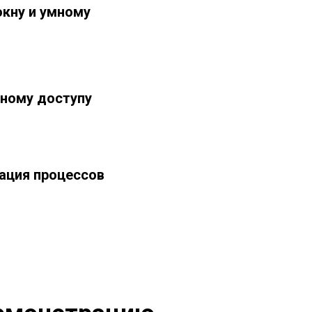
окну и умному
нному доступу
зация процессов